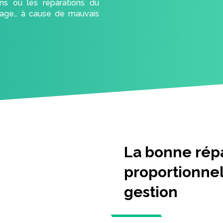
ns où les réparations du
mage… à cause de mauvais
La bonne répa
proportionnell
gestion