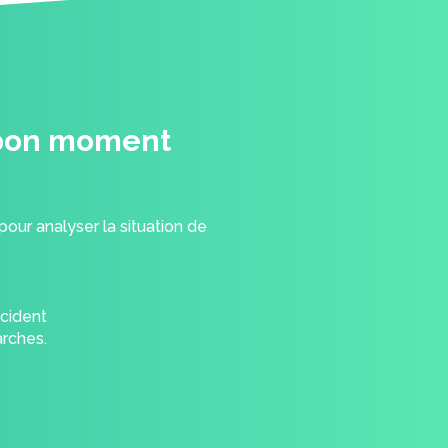
u bon moment
ur analyser la situation de
ccident
arches.