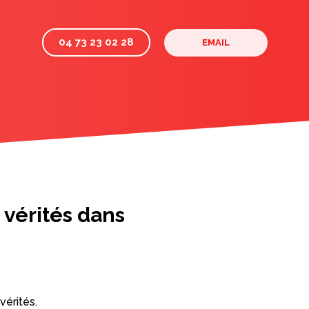
04 73 23 02 28
EMAIL
 vérités dans
vérités.